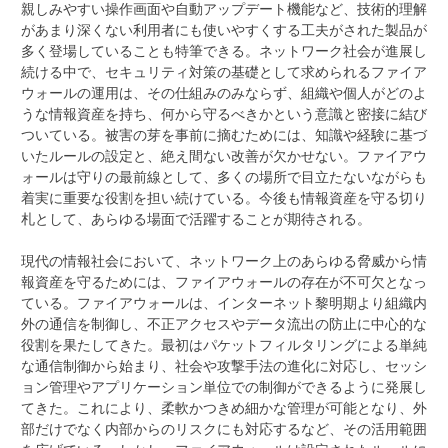
親しみやすい操作画面や自動アップデート機能など、技術的理解
があまり深くない利用者にも使いやすくする工夫がされた製品が
多く登場していることも特筆できる。ネットワーク社会が進展し
続ける中で、セキュリティ対策の基礎として求められるファイア
ウォールの運用は、その仕組みのみならず、組織や個人がどのよ
うな情報資産を持ち、何から守るべきかという意識と密接に結び
ついている。被害の芽を事前に摘むためには、知識や経験に基づ
いたルールの設定と、絶え間ない改善が欠かせない。ファイアウ
ォールは守りの最前線として、多くの場所で目立たないながらも
着実に重要な役割を担い続けている。今後も情報資産を守る切り
札として、あらゆる場面で活躍することが期待される。
現代の情報社会において、ネットワーク上のあらゆる脅威から情
報資産を守るためには、ファイアウォールの存在が不可欠となっ
ている。ファイアウォールは、インターネット黎明期より組織内
外の通信を制御し、不正アクセスやデータ流出の防止に中心的な
役割を果たしてきた。最初はパケットフィルタリングによる単純
な通信制御から始まり、社会や攻撃手法の進化に対応し、セッシ
ョン管理やアプリケーション単位での制御ができるように発展し
てきた。これにより、柔軟かつきめ細かな管理が可能となり、外
部だけでなく内部からのリスクにも対応するなど、その活用範囲