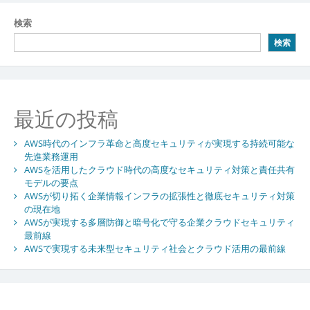
ビ
検索
ゲ
検索
ー
シ
ョ
最近の投稿
ン
AWS時代のインフラ革命と高度セキュリティが実現する持続可能な
先進業務運用
AWSを活用したクラウド時代の高度なセキュリティ対策と責任共有
モデルの要点
AWSが切り拓く企業情報インフラの拡張性と徹底セキュリティ対策
の現在地
AWSが実現する多層防御と暗号化で守る企業クラウドセキュリティ
最前線
AWSで実現する未来型セキュリティ社会とクラウド活用の最前線