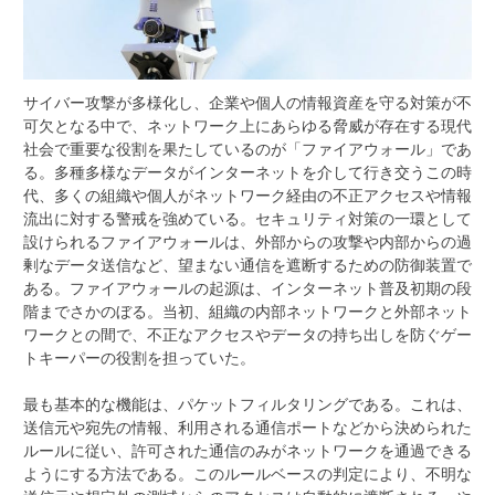
サイバー攻撃が多様化し、企業や個人の情報資産を守る対策が不
可欠となる中で、ネットワーク上にあらゆる脅威が存在する現代
社会で重要な役割を果たしているのが「ファイアウォール」であ
る。
多種多様なデータがインターネットを介して行き交うこの時
代、多くの組織や個人がネットワーク経由の不正アクセスや情報
流出に対する警戒を強めている。セキュリティ対策の一環として
設けられるファイアウォールは、外部からの攻撃や内部からの過
剰なデータ送信など、望まない通信を遮断するための防御装置で
ある。ファイアウォールの起源は、インターネット普及初期の段
階までさかのぼる。当初、組織の内部ネットワークと外部ネット
ワークとの間で、不正なアクセスやデータの持ち出しを防ぐゲー
トキーパーの役割を担っていた。
最も基本的な機能は、パケットフィルタリングである。これは、
送信元や宛先の情報、利用される通信ポートなどから決められた
ルールに従い、許可された通信のみがネットワークを通過できる
ようにする方法である。このルールベースの判定により、不明な