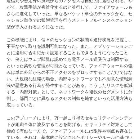
送信元や想定外の測域からのアクセスは自動的に遮断される。や
がて、攻撃手法が複雑化するのと並行して、ファイアウォールも
さらに進化していった。単なるパケット単位のチェックから、セ
ッション単位での状態管理を行うステートフルインスペクション
型が導入されるようになった。
この機能により、個々のセッションの状態や進行状況を把握し、
不審なやり取りを識別可能になった。また、アプリケーションご
とに適用可否を細かく設定することもできるようになったこと
で、例えばウェブ閲覧は認めても電子メール送受信は制限する、
といった柔軟な管理が可能となっている。ファイアウォールの強
みは単に外部からの不正アクセスをブロックすることだけではな
い。大規模な組織の場合、内部ネットワークでも不用意な情報漏
洩や悪意ある行為が発生することがある。こうしたリスクを低減
する「内部対策」として、ネットワークを複数のセグメントに分
割し、部門ごとに異なるアクセス制御を施すといった活用方法も
広まっている。
このアプローチにより、万一起こり得るセキュリティインシデン
トが組織全体に波及することを防げる。セキュリティ対策として
極めて有効な一方で、ファイアウォールには限界や弱点も存在し
ている。それは、基本的に設定されたポリシーやルールに基づい