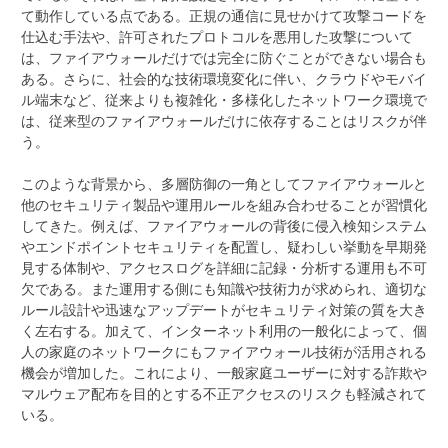
て動作している点である。正規の通信に見せかけて攻撃コードを
仕込む手法や、許可されたプロトコルを悪用した攻撃について
は、ファイアウォールだけでは完全に防ぐことができない場合も
ある。さらに、社会的な技術環境変化に伴い、クラウドやモバイ
ル端末など、従来よりも複雑化・多様化したネットワーク環境で
は、従来型のファイアウォールだけに依存することはリスクが伴
う。
このような背景から、多層防御の一角としてファイアウォールと
他のセキュリティ製品や運用ルールを組み合わせることが習慣化
してきた。例えば、ファイアウォールの背後に侵入検知システム
やエンドポイントセキュリティを配置し、疑わしい挙動を早期発
見する体制や、アクセスログを詳細に記録・分析する運用も不可
欠である。また運用する側にも知識や技術力が求められ、適切な
ルール設計や迅速なアップデートがセキュリティ対策の質を大き
く左右する。加えて、インターネット利用の一般化によって、個
人の家庭のネットワークにもファイアウォール技術が活用される
機会が増加した。これにより、一般家庭ユーザーに対する詐欺や
マルウェア配布を目的とする不正アクセスのリスクも軽減されて
いる。