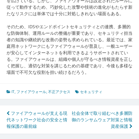
を広げている。しかし、ファイアウォールは設定されたルールに
従って動作するため、巧妙化した攻撃や技術の進化がもたらす新
たなリスクには単体では十分に対処しきれない場面もある。
そのため、IDSやエンドポイントセキュリティとの連携、多層的
な防御体制、運用ルールの整備が重要であり、セキュリティ担当
者の知識や継続的な改善の姿勢も求められている。最近では、家
庭用ネットワークにもファイアウォールが普及し、一般ユーザー
が安心してインターネットを利用できるようサポートされてい
る。ファイアウォールは、組織や個人が守るべき情報資産を正し
く把握し、適切な対策を講じるための基礎であり、今後も多様な
場面で不可欠な役割を担い続けるだろう。
IT
,
ファイアウォール
,
不正アクセス
セキュリティ
投
ファイアウォールが支える現
社会全体で取り組むべき多層防
代ネットワーク社会の安全と情
御のランサムウェア対策と情報
稿
報保護の最前線
資産保護
ナ