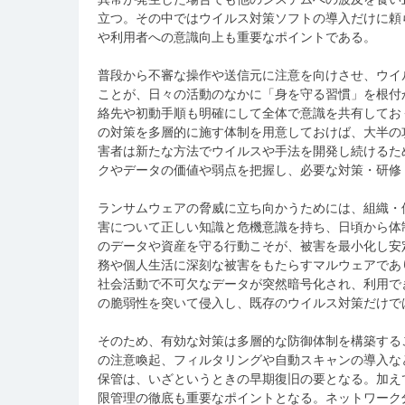
立つ。その中ではウイルス対策ソフトの導入だけに頼
や利用者への意識向上も重要なポイントである。
普段から不審な操作や送信元に注意を向けさせ、ウイ
ことが、日々の活動のなかに「身を守る習慣」を根付
絡先や初動手順も明確にして全体で意識を共有してお
の対策を多層的に施す体制を用意しておけば、大半の
害者は新たな方法でウイルスや手法を開発し続けるた
クやデータの価値や弱点を把握し、必要な対策・研修
ランサムウェアの脅威に立ち向かうためには、組織・
害について正しい知識と危機意識を持ち、日頃から体
のデータや資産を守る行動こそが、被害を最小化し安
務や個人生活に深刻な被害をもたらすマルウェアであ
社会活動で不可欠なデータが突然暗号化され、利用で
の脆弱性を突いて侵入し、既存のウイルス対策だけで
そのため、有効な対策は多層的な防御体制を構築する
の注意喚起、フィルタリングや自動スキャンの導入な
保管は、いざというときの早期復旧の要となる。加え
限管理の徹底も重要なポイントとなる。ネットワーク