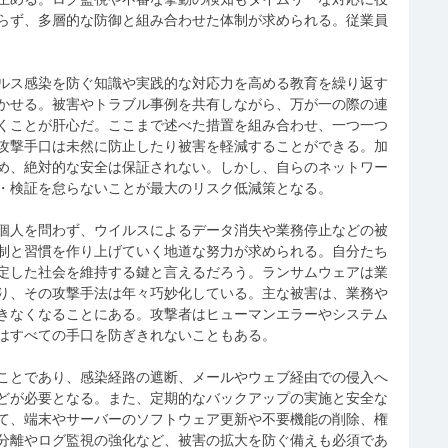
らず、多層的な防御と組み合わせた体制が求められる。従業員
ルス感染を防ぐ知識や実践的な対応力を高める教育を繰り返す
かせる。被害やトラブル事例を共有しながら、万が一の際の連
くことが肝心だ。ここまで述べた措置を組み合わせ、一つ一つ
攻撃手口は未然に防止したり被害を軽減することができる。加
め、絶対的な安全は保証されない。しかし、自らのネットワー
・検証を怠らないことが最大のリスク低減策となる。
個人を問わず、ウイルスによるデータ消失や業務停止などの被
制と習慣を作り上げていく地道な努力が求められる。自分たち
定した社会を維持する鍵と言えるだろう。ランサムウェアは業
り、その攻撃手法は年々巧妙化している。主な被害は、業務や
きなくなることにある。攻撃者はヒューマンエラーやシステム
はすべての手口を防ぎきれないこともある。
ことであり、感染経路の遮断、メールやウェブ経由での侵入へ
どが必要となる。また、定期的なバックアップの実施と安全な
て、端末やサーバーのソフトウェア更新や不要機能の削除、権
分離やログ監視の強化など、被害の拡大を防ぐ備えも必須であ