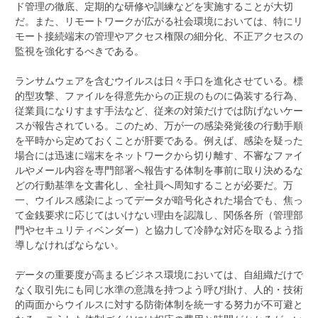
ド管理の徹底、定期的な研修や訓練などを実施することが大切
だ。また、リモートワークが広がる社会環境においては、特にリ
モート接続端末の管理やアクセス権限の細分化、不正アクセスの
監視を強化するべきである。
ランサムウェアを含むウイルスは日々手口を進化させている。標
的型攻撃、ファイルを得意先からの正規のものに偽装する行為、
従業員になりすます手法など、従来の対策だけでは防げないケー
スが報告されている。このため、万が一の感染発覚後の行動手順
を平時から定めておくことが肝要である。例えば、感染を疑った
場合には迅速に端末をネットワークから切り離す、不審なファイ
ルやメール内容を専門部署へ報告する体制を事前に取り決めるな
どの行動基準を文書化し、全社員へ周知することが必要だ。万
一、ウイルス感染によってデータが暗号化された場合でも、焦っ
て金銭要求に応じてはいけない理由を認識し、関係各所（管理部
門やセキュリティベンダー）と協力して冷静な対応を取るよう指
導しなければならない。
データの重要度が高まるビジネス環境においては、自組織だけで
なく取引先にも同じ水準の意識を持つよう呼び掛け、人的・技術
的両面からウイルスに対する防衛体制を統一する努力が不可避と