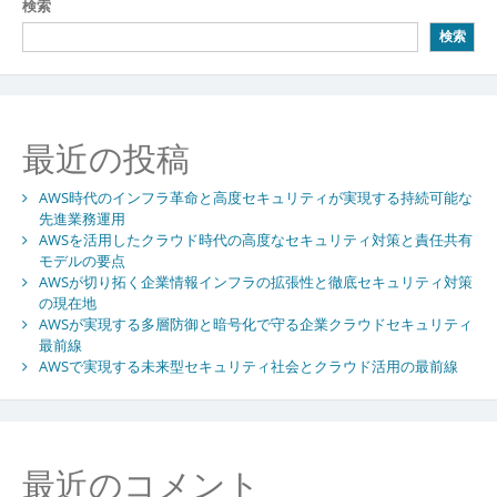
ゲ
検索
ー
検索
シ
ョ
ン
最近の投稿
AWS時代のインフラ革命と高度セキュリティが実現する持続可能な
先進業務運用
AWSを活用したクラウド時代の高度なセキュリティ対策と責任共有
モデルの要点
AWSが切り拓く企業情報インフラの拡張性と徹底セキュリティ対策
の現在地
AWSが実現する多層防御と暗号化で守る企業クラウドセキュリティ
最前線
AWSで実現する未来型セキュリティ社会とクラウド活用の最前線
最近のコメント