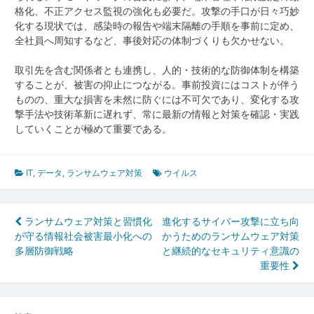
格化、不正アクセス監視の強化も必要だ。攻撃の手口が日々巧妙
化する現状では、感染時の報告や端末隔離の手順を事前に定め、
全社員へ周知するなど、事後対応の体制づくりも欠かせない。
取引先を含む関係者とも連携し、人的・技術的な防御体制を構築
することが、被害の抑止につながる。事前投資にはコストが伴う
ものの、重大な損害を未然に防ぐには不可欠であり、変化する攻
撃手法や技術革新に遅れず、常に最新の情報と対策を確認・実践
していくことが極めて重要である。
IT
,
データ
,
ランサムウェア対策
ウイルス
投
ランサムウェア対策と習慣化
進化するサイバー攻撃に立ち向
が守る情報社会被害最小化への
かうためのランサムウェア対策
稿
多層防御戦略
と継続的なセキュリティ意識の
ナ
重要性
ビ