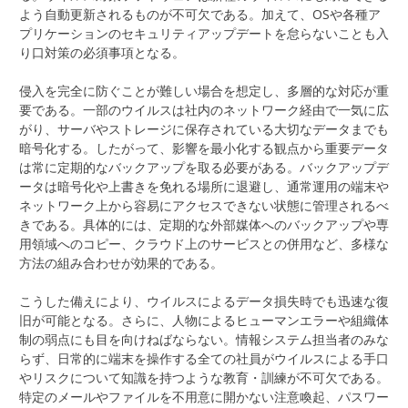
よう自動更新されるものが不可欠である。加えて、OSや各種ア
プリケーションのセキュリティアップデートを怠らないことも入
り口対策の必須事項となる。
侵入を完全に防ぐことが難しい場合を想定し、多層的な対応が重
要である。一部のウイルスは社内のネットワーク経由で一気に広
がり、サーバやストレージに保存されている大切なデータまでも
暗号化する。したがって、影響を最小化する観点から重要データ
は常に定期的なバックアップを取る必要がある。バックアップデ
ータは暗号化や上書きを免れる場所に退避し、通常運用の端末や
ネットワーク上から容易にアクセスできない状態に管理されるべ
きである。具体的には、定期的な外部媒体へのバックアップや専
用領域へのコピー、クラウド上のサービスとの併用など、多様な
方法の組み合わせが効果的である。
こうした備えにより、ウイルスによるデータ損失時でも迅速な復
旧が可能となる。さらに、人物によるヒューマンエラーや組織体
制の弱点にも目を向けねばならない。情報システム担当者のみな
らず、日常的に端末を操作する全ての社員がウイルスによる手口
やリスクについて知識を持つような教育・訓練が不可欠である。
特定のメールやファイルを不用意に開かない注意喚起、パスワー