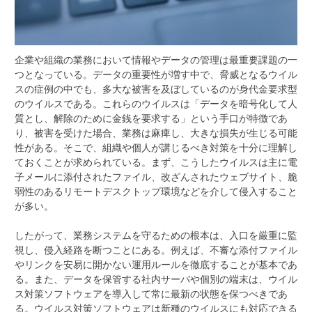
企業や組織の業務において情報やデータの管理は最重要課題の一
つとなっている。
データの重要性が増す中で、脅威となるウイル
スの症例の中でも、多大な被害を及ぼしているのが身代金要求型
のウイルスである。これらのウイルスは「データを暗号化して人
質とし、解除のために金銭を要求する」という手口が特徴であ
り、被害を受けた場合、業務は麻痺し、大きな損失が生じる可能
性がある。そこで、組織や個人が講じるべき対策を十分に理解し
ておくことが求められている。まず、こうしたウイルスは主に電
子メールに添付されたファイル、改ざんされたウェブサイト、脆
弱性のあるリモートデスクトップ環境などを介して侵入すること
が多い。
したがって、業務システムを守るための根本は、入口を厳重に監
視し、侵入経路を断つことにある。例えば、不審な添付ファイル
やリンクを安易に開かない運用ルールを徹底することが基本であ
る。また、データを保管する社内サーバや個別の端末は、ウイル
ス対策ソフトウェアを導入して常に最新の状態を保つべきであ
る。ウイルス対策ソフトウェアは新種のウイルスにも対応できる