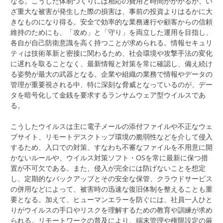
なる。こうした体制づくりには相応の費用と時間がかかるが、い
ざ重大な被害が発生した際の損害は、事前の投資よりはるかに大
きなものになり得る。安全で効率的な業務遂行や顧客からの信頼
維持のためにも、「攻め」と「守り」を両立した運用を目指し、
各自が自己防衛意識を高く持つことが求められる。情報セキュリ
ティは技術革新と密接に関わるため、社会環境や攻撃手法の変化
に遅れを取ることなく、最新情報と対策を常に確認し、備え続け
る姿勢が最大の武器となる。企業や組織の業務で情報やデータの
管理が重要視される中、特に深刻な脅威となっているのが、デー
タを暗号化して金銭を要求するランサムウェア型ウイルスであ
る。
こうしたウイルスは主に電子メールの添付ファイルや不正なウェ
ブサイト、リモートデスクトップ環境の脆弱性などを介して侵入
するため、入口での対策、すなわち不審なファイルを不用意に開
かないルールや、ウイルス対策ソフト・OSを常に最新に保つ措
置が不可欠である。また、侵入が完全には防げないことを想定
し、定期的なバックアップとその安全な保管、クラウドサービス
の併用などによって、被害時の迅速な復旧体制を整えることも重
要となる。加えて、ヒューマンエラーを防ぐには、社員一人ひと
りがウイルスの手口やリスクを理解するための教育や訓練が求め
られる。リモートワークの普及により、端末管理や権限設定の厳