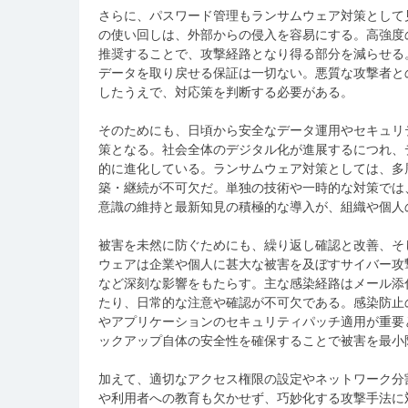
さらに、パスワード管理もランサムウェア対策として
の使い回しは、外部からの侵入を容易にする。高強度
推奨することで、攻撃経路となり得る部分を減らせる
データを取り戻せる保証は一切ない。悪質な攻撃者と
したうえで、対応策を判断する必要がある。
そのためにも、日頃から安全なデータ運用やセキュリ
策となる。社会全体のデジタル化が進展するにつれ、
的に進化している。ランサムウェア対策としては、多
築・継続が不可欠だ。単独の技術や一時的な対策では
意識の維持と最新知見の積極的な導入が、組織や個人
被害を未然に防ぐためにも、繰り返し確認と改善、そ
ウェアは企業や個人に甚大な被害を及ぼすサイバー攻
など深刻な影響をもたらす。主な感染経路はメール添
たり、日常的な注意や確認が不可欠である。感染防止
やアプリケーションのセキュリティパッチ適用が重要
ックアップ自体の安全性を確保することで被害を最小
加えて、適切なアクセス権限の設定やネットワーク分
や利用者への教育も欠かせず、巧妙化する攻撃手法に