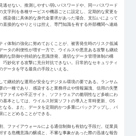
見逃せない。推測しやすい弱いパスワードや、同一パスワード
の文字列を各種サービスや機器ごとに設定し、定期的な変更を
。感染後に具体的な身代金要求があった場合、支払いによって
の直接的なやりとりは控え、専門知識を有する外部機関へ連絡
ティ体制の強化に努めておくことが、被害発生時のリスク低減
データの利便性が増す一方で、ウイルスや悪意ある攻撃も継続
層的な防御や持続的な意識啓発、適切なデータ管理体制の構
、巧妙化する攻撃に充分対抗できない。日常的なセキュリティ
のデータを守る最良の手段といえる。
して継続的な運用が安全なデジタル環境の要である。ランサム
撃の一種であり、感染すると業務停止や情報漏洩、信用の失墜
付ファイルや不正サイト、ソフトウェアの脆弱性など多岐にわ
の基本としては、ウイルス対策ソフトの導入と常時更新、OS
となる。また、データを定期的かつ多重にバックアップし、バ
限にとどめることができる。
割、ファイアウォールによる通信制御も有効な手段だ。従業員
対する危機意識の醸成と、不審な事象があった際の迅速な報告