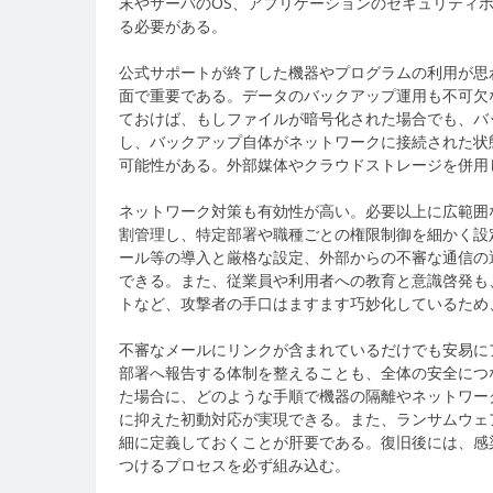
末やサーバのOS、アプリケーションのセキュリティ
る必要がある。
公式サポートが終了した機器やプログラムの利用が思
面で重要である。データのバックアップ運用も不可欠
ておけば、もしファイルが暗号化された場合でも、バ
し、バックアップ自体がネットワークに接続された状
可能性がある。外部媒体やクラウドストレージを併用
ネットワーク対策も有効性が高い。必要以上に広範囲
割管理し、特定部署や職種ごとの権限制御を細かく設
ール等の導入と厳格な設定、外部からの不審な通信の
できる。また、従業員や利用者への教育と意識啓発も
トなど、攻撃者の手口はますます巧妙化しているため
不審なメールにリンクが含まれているだけでも安易に
部署へ報告する体制を整えることも、全体の安全につ
た場合に、どのような手順で機器の隔離やネットワー
に抑えた初動対応が実現できる。また、ランサムウェ
細に定義しておくことが肝要である。復旧後には、感
つけるプロセスを必ず組み込む。