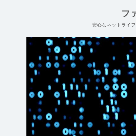
コ
ン
フ
テ
ン
安心なネットライフ
ツ
へ
ス
キ
ッ
プ