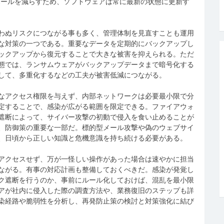
ホールを減らすため、ソフトウェアは常に最新の状態に更新す
わぬリスクにつながる事も多く、管理体制を見直すことも運用
な対策の一つである。重要なデータを定期的にバックアップし
ックアップから復元することで大きな被害を抑えられる。ただ
態では、ランサムウェアがバックアップデータまで暗号化する
して、多重化するなどの工夫が被害低減につながる。
なアクセス権限を与えず、内部ネットワークは必要最小限で分
定することで、感染が広がる範囲を限定できる。ファイアウォ
遮断によって、サイバー攻撃の初動で侵入を食い止めることが
、防御策の重要な一部だ。標的型メール攻撃や偽のウェブサイ
、日頃から正しい知識と危機意識を持ち続ける必要がある。
アクセスせず、万が一怪しい操作があった場合は速やかに担当
ながる。有事の対応計画も整備しておくべきだ。感染が発覚し
ク遮断を行うのか、事前にルール化しておけば、混乱を最小限
アが社内に侵入した際の調査方法や、業務復旧のステップも詳
染経路や脆弱性を分析し、再発防止策の検討と対策強化に結び