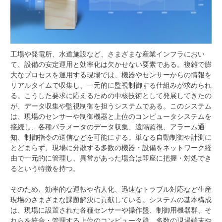
工場や発電所、水道施設など、さまざまな産業インフラにおい
て、設備の安定運用と効率化は欠かせない要素である。
複雑で膨
大なプロセスを運用する現場では、機器やセンサーからの情報を
リアルタイムで収集し、一元的に監視制御する仕組みが求められ
る。こうした要求に応えるための中核技術として発展してきたの
が、データ収集や監視制御を担うシステムである。このシステム
は、現場のセンサーや制御機器と上位のコンピュータシステムを
接続し、各種パラメータのデータ収集、遠隔監視、アラーム通
知、制御指令の送信などを可能にする。単なる自動制御や計測に
とどまらず、現場に分散する多数の機器・設備をネットワーク経
由で一元的に管理し、異常があった場合は即座に把握・対処でき
るという特徴を持つ。
そのため、効率的な運転や省人化、迅速なトラブル対応など生産
現場のさまざまな課題解決に貢献している。システムの基本構成
は、現場に設置された各種センサーや操作盤、制御用機器群、そ
れらを統合・管理する上位のコンピュータ群、多数の現場端末や