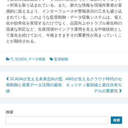
ィ対策も取り込まれている。また、膨大な情報を現場作業者が直
感的に扱えるよう、インターフェースや警報表示の工夫も盛り込
まれている。このような監視制御・データ収集システムは、省人
化や効率化を実現するだけでなく、品質向上やトラブル発生時の
迅速な対応など、生産現場やインフラ運用を支える中核技術とし
て進化を続けており、今後ますますその重要性が高まっていくこ
とが期待される。
IT
,
SCADA
,
データ収集
監視制御
投
SCADAが支える未来志向の監
AWSが支えるクラウド時代のセ
視制御と産業データ活用の最前
キュリティ最前線と責任共有モ
稿
線
デルの重要性
ナ
ビ
検索
ゲ
検索
ー