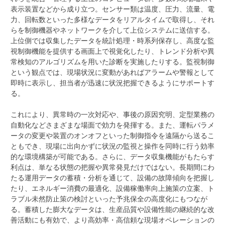
表示装置などから成り立つ。センサー類は温度、圧力、流量、電
力、回転数といった多様なデータをリアルタイムで取得し、それ
らを制御機器やネットワークを介して上位システムに送信する。
上位側では収集したデータを統計処理・時系列保存し、高度な監
視制御機能を提供する画面上で視覚化したり、トレンド分析や異
常検知のアルゴリズムを用いた診断を実施したりする。監視制御
という観点では、現場状況に変動があればアラームや警報として
即時に表示し、担当者が迅速に状況把握できるようにサポートす
る。
これにより、異常時の一次対応や、事後の原因究明、定型業務の
自動化などさまざまな場面で効力を発揮する。また、運転パラメ
ータの変更や装置のオンオフといった制御指令を遠隔から送るこ
ともでき、現場に出向かずに状況の監視と操作を同時に行う効率
的な環境構築が可能である。さらに、データ収集機能がもたらす
利点は、単なる状態の把握や異常発見だけではない。長期間にわ
たる運用データの蓄積・分析を通じて、設備の故障傾向を把握し
たり、エネルギー消費の最適化、設備稼働率向上施策の立案、ト
ラブル未然防止策の検討といった予兆保全の高度化にもつなが
る。蓄積した膨大なデータは、生産品質や設備性能の継続的な改
善活動にも有効で、より高効率・高信頼な現場オペレーションの