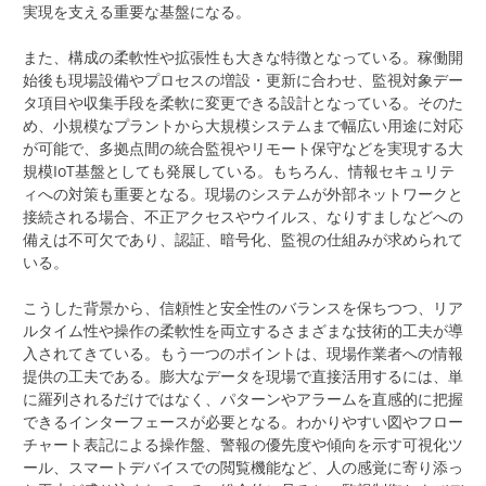
実現を支える重要な基盤になる。
また、構成の柔軟性や拡張性も大きな特徴となっている。稼働開
始後も現場設備やプロセスの増設・更新に合わせ、監視対象デー
タ項目や収集手段を柔軟に変更できる設計となっている。そのた
め、小規模なプラントから大規模システムまで幅広い用途に対応
が可能で、多拠点間の統合監視やリモート保守などを実現する大
規模IoT基盤としても発展している。もちろん、情報セキュリテ
ィへの対策も重要となる。現場のシステムが外部ネットワークと
接続される場合、不正アクセスやウイルス、なりすましなどへの
備えは不可欠であり、認証、暗号化、監視の仕組みが求められて
いる。
こうした背景から、信頼性と安全性のバランスを保ちつつ、リア
ルタイム性や操作の柔軟性を両立するさまざまな技術的工夫が導
入されてきている。もう一つのポイントは、現場作業者への情報
提供の工夫である。膨大なデータを現場で直接活用するには、単
に羅列されるだけではなく、パターンやアラームを直感的に把握
できるインターフェースが必要となる。わかりやすい図やフロー
チャート表記による操作盤、警報の優先度や傾向を示す可視化ツ
ール、スマートデバイスでの閲覧機能など、人の感覚に寄り添っ