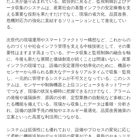
た工夫が盛り込まれている。総合的に見ると、監視制御およびデ
ータ収集のシステムは、産業社会の基盤インフラの安定稼働を支
える重要な役割を果たすだけでなく、現場の省力化、品質改善、
危機対応力の強化に直結するソリューションとして進化してい
る。
次世代の現場運用やスマートファクトリー構想など、これからの
ものづくりや社会インフラ管理を支える中核技術として、その重
要性はますます高まっている。データ収集と監視制御の融合を軸
に、今後も新たな展開と価値創造が続くことは間違いない。産業
インフラの現場では、設備の安定運用や効率化のために、機器や
センサーから得られる膨大なデータをリアルタイムで収集・監視
し、一元的に管理するシステムが不可欠となっている。このシス
テムは、センサーや制御機器と上位コンピュータをネットワーク
でつなぎ、現場の状況を瞬時に把握できるだけでなく、アラーム
の発報や遠隔操作、原因の分析、定型業務の自動化など多岐にわ
たる機能を備えている。現場から収集したデータは蓄積・分析さ
れ、設備の故障予兆の検知やエネルギー最適化、品質改善施策の
立案といった高度な利活用につながる。
システムは拡張性にも優れており、設備やプロセスの変化に応じ
て柔軟に機能追加やデータ項目の変更ができ、最新のセキュリテ